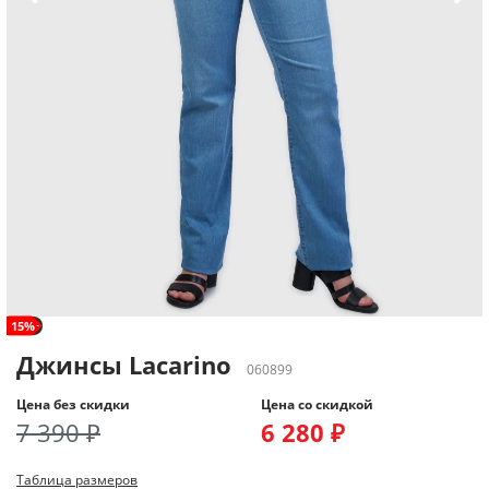
рост+
15%
Джинсы Lacarino
060899
Цена без скидки
Цена со скидкой
7 390 ₽
6 280 ₽
Таблица размеров