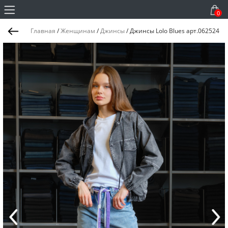
0
Главная
/
Женщинам
/
Джинсы
/
Джинсы Lolo Blues арт.062524