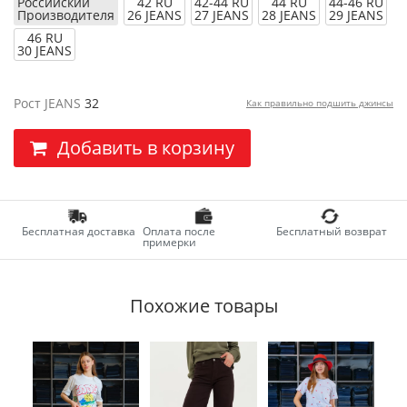
Российский
42 RU
42-44 RU
44 RU
44-46 RU
Производителя
26 JEANS
27 JEANS
28 JEANS
29 JEANS
46 RU
30 JEANS
Рост JEANS
32
Как правильно подшить джинсы
Добавить в корзину
Бесплатная доставка
Оплата после
Бесплатный возврат
примерки
Похожие товары