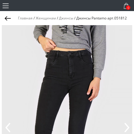
0
Главная
/
Женщинам
/
Джинсы
/
Джинсы Pantamo арт.051812