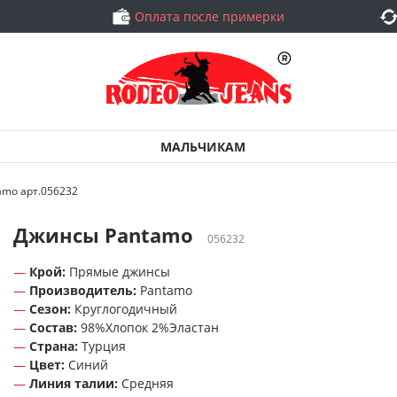
Оплата после примерки
МАЛЬЧИКАМ
amo арт.056232
Джинсы Pantamo
056232
Крой:
Прямые джинсы
Производитель:
Pantamo
Сезон:
Круглогодичный
Состав:
98%Хлопок 2%Эластан
Страна:
Турция
Цвет:
Синий
Линия талии:
Средняя