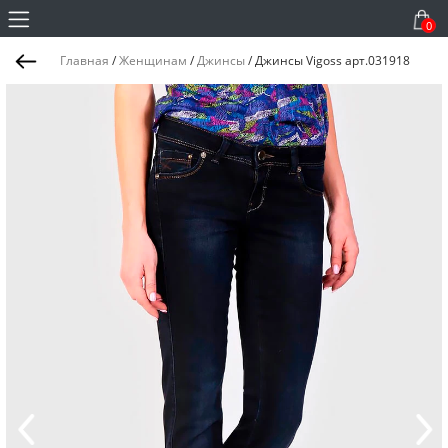
0
Главная
/
Женщинам
/
Джинсы
/
Джинсы Vigoss арт.031918