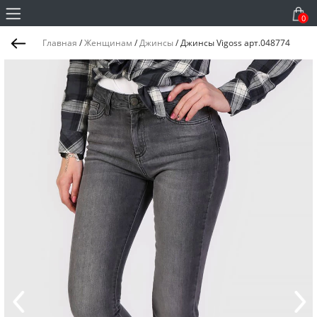
0
Главная
/
Женщинам
/
Джинсы
/
Джинсы Vigoss арт.048774