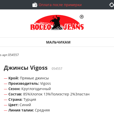
Оплата после примерки
МАЛЬЧИКАМ
s арт.054557
Джинсы Vigoss
054557
Крой:
Прямые джинсы
Производитель:
Vigoss
Сезон:
Круглогодичный
Состав:
85%Хлопок 13%Полиэстер 2%Эластан
Страна:
Турция
Цвет:
Синий
Линия талии:
Средняя