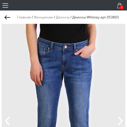
0
Главная
/
Женщинам
/
Джинсы
/
Джинсы Whitney арт.053803