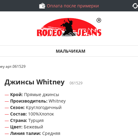
Оплата после примерки
МАЛЬЧИКАМ
ey арт.061529
Джинсы Whitney
061529
Крой:
Прямые джинсы
Производитель:
Whitney
Сезон:
Круглогодичный
Состав:
100%Хлопок
Страна:
Турция
Цвет:
Бежевый
Линия талии:
Средняя