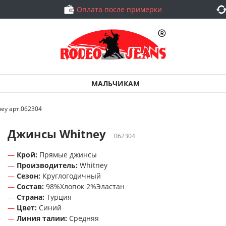
Оплата после примерки
МАЛЬЧИКАМ
ey арт.062304
Джинсы Whitney
062304
Крой:
Прямые джинсы
Производитель:
Whitney
Сезон:
Круглогодичный
Состав:
98%Хлопок 2%Эластан
Страна:
Турция
Цвет:
Синий
Линия талии:
Средняя