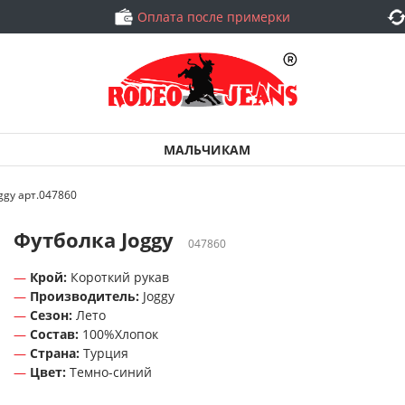
Оплата после примерки
МАЛЬЧИКАМ
ggy арт.047860
Футболка Joggy
047860
Крой:
Короткий рукав
Производитель:
Joggy
Сезон:
Лето
Состав:
100%Хлопок
Страна:
Турция
Цвет:
Темно-синий