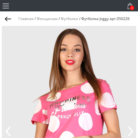
0
Главная
/
Женщинам
/
Футболки
/
Футболка Joggy арт.050226