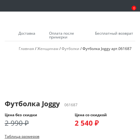
0
Доставка
Оплата после
Бесплатный возврат
примерки
Главная
/
Женщинам
/
Футболки
/
Футболка Joggy арт.061687
15%
15%
15%
15%
15%
15%
15%
Футболка Joggy
061687
Цена без скидки
Цена со скидкой
2 990 ₽
2 540 ₽
Таблица размеров