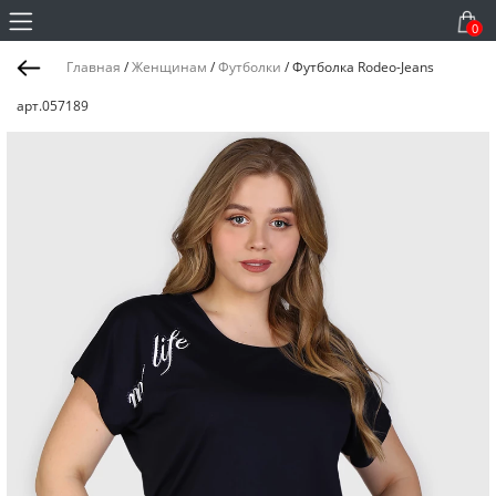
0
Главная
/
Женщинам
/
Футболки
/
Футболка Rodeo-Jeans
арт.057189