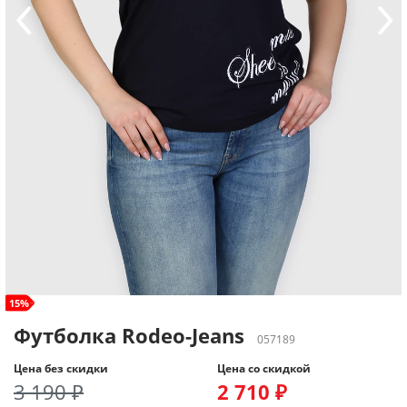
size+
15%
Футболка Rodeo-Jeans
057189
Цена без скидки
Цена со скидкой
3 190 ₽
2 710 ₽