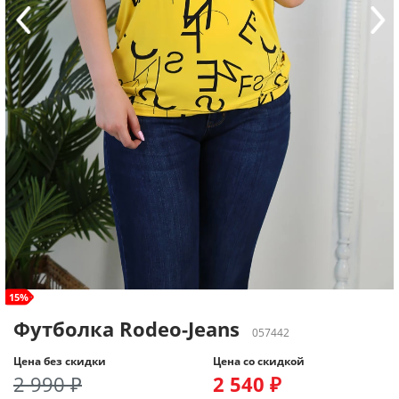
size+
15%
Футболка Rodeo-Jeans
057442
Цена без скидки
Цена со скидкой
2 990 ₽
2 540 ₽