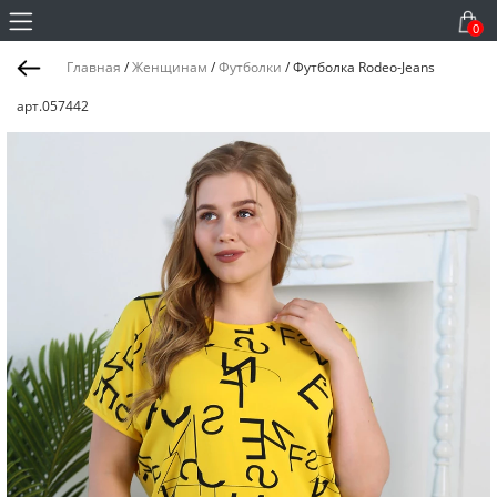
0
Главная
/
Женщинам
/
Футболки
/
Футболка Rodeo-Jeans
арт.057442