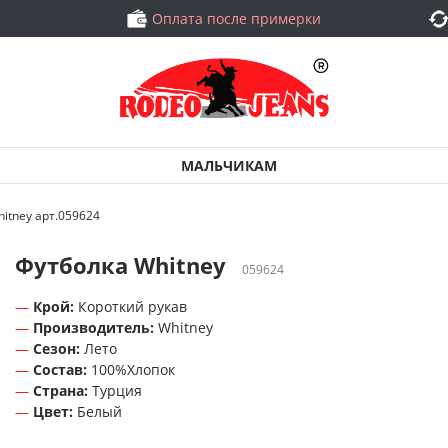
Оплата после примерки
МАЛЬЧИКАМ
itney арт.059624
Футболка Whitney
059624
Крой:
Короткий рукав
Производитель:
Whitney
Сезон:
Лето
Состав:
100%Хлопок
Страна:
Турция
Цвет:
Белый