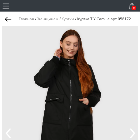
0
Главная
/
Женщинам
/
Куртки
/
Куртка T.Y.Camille арт.058172