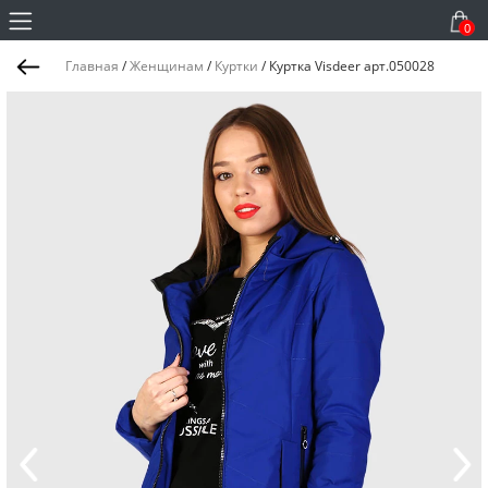
0
Главная
/
Женщинам
/
Куртки
/
Куртка Visdeer арт.050028