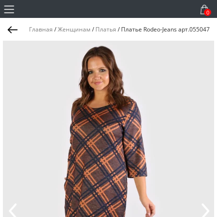
0
Главная
/
Женщинам
/
Платья
/
Платье Rodeo-Jeans арт.055047