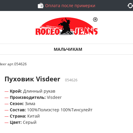
Оплата после примерки
МАЛЬЧИКАМ
deer арт.054626
Пуховик Visdeer
054626
Крой:
Длинный рукав
Производитель:
Visdeer
Сезон:
Зима
Состав:
100%Полиэстер 100%Тинсулейт
Страна:
Китай
Цвет:
Серый