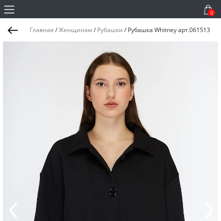
0
Главная
/
Женщинам
/
Рубашки
/
Рубашка Whitney арт.061513