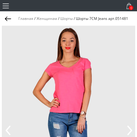
0
Главная
/
Женщинам
/
Шорты
/
Шорты 7CM Jeans арт.051481