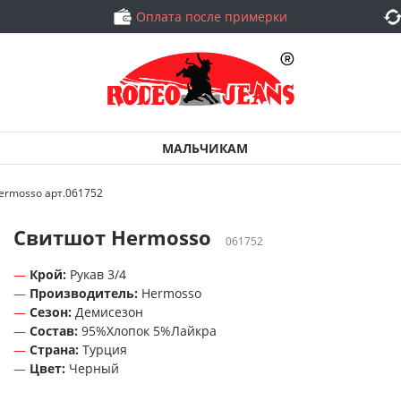
Оплата после примерки
МАЛЬЧИКАМ
ermosso арт.061752
Свитшот Hermosso
061752
Крой:
Рукав 3/4
Производитель:
Hermosso
Сезон:
Демисезон
Состав:
95%Хлопок 5%Лайкра
Страна:
Турция
Цвет:
Черный