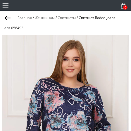
0
Главная
/
Женщинам
/
Свитшоты
/
Свитшот Rodeo-Jeans
арт.056493