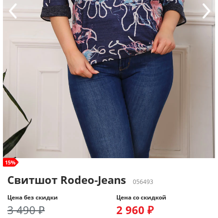
size+
15%
Свитшот Rodeo-Jeans
056493
Цена без скидки
Цена со скидкой
3 490 ₽
2 960 ₽