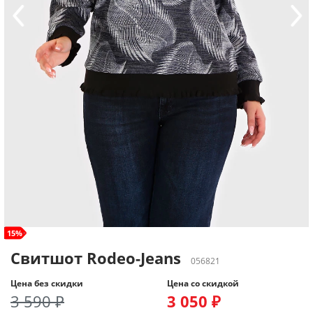
size+
15%
Свитшот Rodeo-Jeans
056821
Цена без скидки
Цена со скидкой
3 590 ₽
3 050 ₽