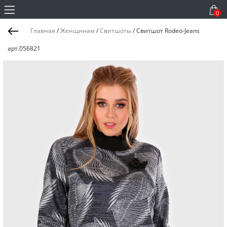
0
Главная
/
Женщинам
/
Свитшоты
/
Свитшот Rodeo-Jeans
арт.056821