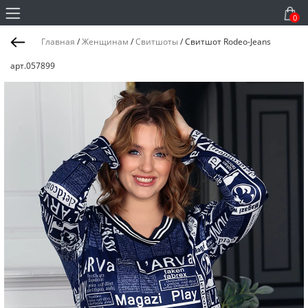
0
Главная
/
Женщинам
/
Свитшоты
/
Свитшот Rodeo-Jeans
арт.057899