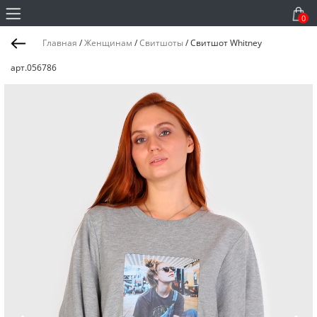
0
Главная
/
Женщинам
/
Свитшоты
/
Свитшот Whitney
арт.056786