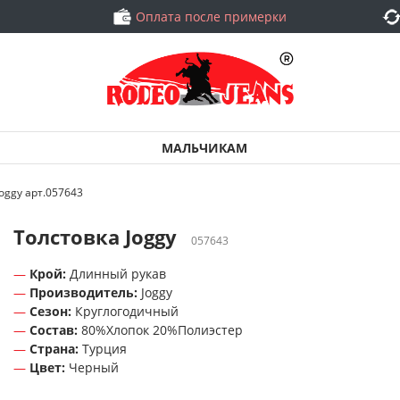
Оплата после примерки
МАЛЬЧИКАМ
Joggy арт.057643
Толстовка Joggy
057643
Крой:
Длинный рукав
Производитель:
Joggy
Сезон:
Круглогодичный
Состав:
80%Хлопок 20%Полиэстер
Страна:
Турция
Цвет:
Черный