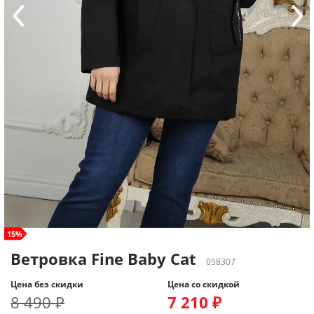
size+
15%
Ветровка Fine Baby Cat
058307
Цена без скидки
Цена со скидкой
8 490 ₽
7 210 ₽