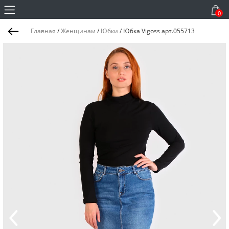
0
Главная
/
Женщинам
/
Юбки
/
Юбка Vigoss арт.055713