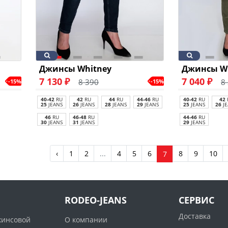
Джинсы Whitney
Джинсы W
7 130 ₽
7 040 ₽
8 390
8
-15%
-15%
40-42
RU
42
RU
44
RU
44-46
RU
40-42
RU
42
25
JEANS
26
JEANS
28
JEANS
29
JEANS
25
JEANS
26
JE
46
RU
46-48
RU
44-46
RU
30
JEANS
31
JEANS
29
JEANS
‹
1
2
...
4
5
6
8
9
10
7
RODEO-JEANS
СЕРВИС
Доставка
жинсовой
О компании