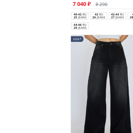
7 040 ₽
8 290
40-42
RU
42
RU
42-44
RU
25
JEANS
26
JEANS
27
JEANS
2
44-46
RU
29
JEANS
size+