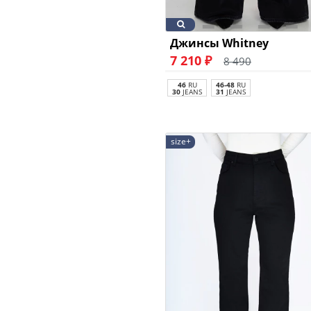
Джинсы Whitney
7 210 ₽
8 490
46
RU
46-48
RU
30
JEANS
31
JEANS
size+