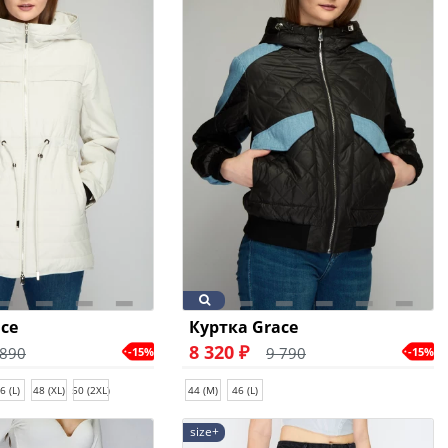
ce
Куртка Grace
8 320 ₽
 890
9 790
-15%
-15%
6 (L)
48 (XL)
50 (2XL)
44 (M)
46 (L)
size+