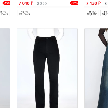
7 040 ₽
7 130 ₽
8 290
8
-15%
-15%
44
RU
42
RU
48
RU
54
8
JEANS
26
JEANS
32
JEANS
38
JE