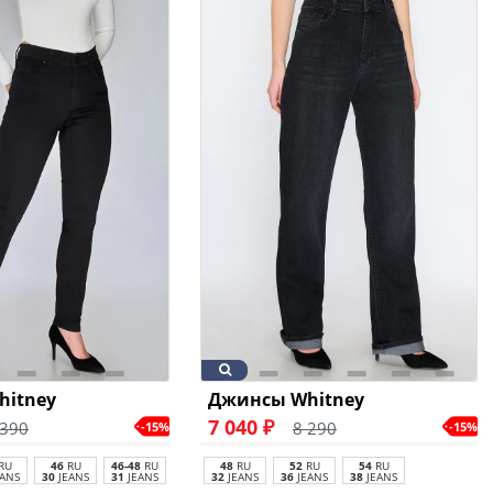
hitney
Джинсы Whitney
7 040 ₽
 390
8 290
-15%
-15%
RU
46
RU
46-48
RU
48
RU
52
RU
54
RU
ANS
30
JEANS
31
JEANS
32
JEANS
36
JEANS
38
JEANS