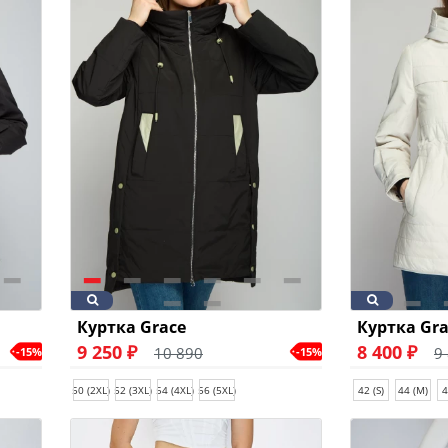
Куртка Grace
Куртка Gra
9 250 ₽
8 400 ₽
10 890
9
-15%
-15%
50 (2XL)
52 (3XL)
54 (4XL)
56 (5XL)
42 (S)
44 (M)
4