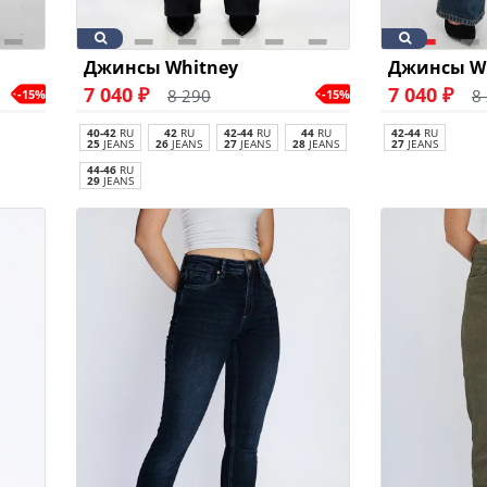
Джинсы Whitney
Джинсы W
7 040 ₽
7 040 ₽
8 290
8
-15%
-15%
40-42
RU
42
RU
42-44
RU
44
RU
42-44
RU
25
JEANS
26
JEANS
27
JEANS
28
JEANS
27
JEANS
44-46
RU
29
JEANS