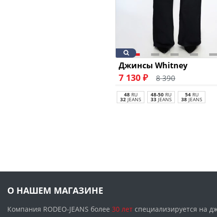
Джинсы Whitney
7 130 ₽
8 390
48
RU
48-50
RU
54
RU
32
JEANS
33
JEANS
38
JEANS
О НАШЕМ МАГАЗИНЕ
Компания RODEO-JEANS более
30 лет
специализируется на д