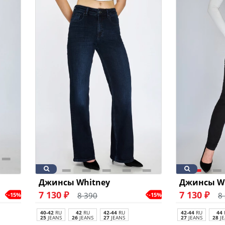
Джинсы Whitney
Джинсы W
7 130 ₽
7 130 ₽
8 390
8
-15%
-15%
40-42
RU
42
RU
42-44
RU
42-44
RU
44
25
JEANS
26
JEANS
27
JEANS
27
JEANS
28
JE