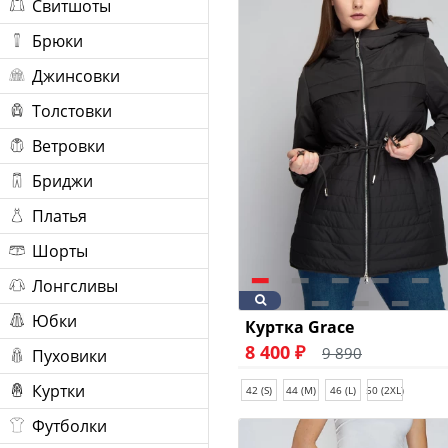
Свитшоты
Брюки
Джинсовки
Толстовки
Ветровки
Бриджи
Платья
Шорты
Лонгсливы
Юбки
Куртка Grace
8 400 ₽
9 890
Пуховики
Куртки
42 (S)
44 (M)
46 (L)
50 (2XL)
Футболки