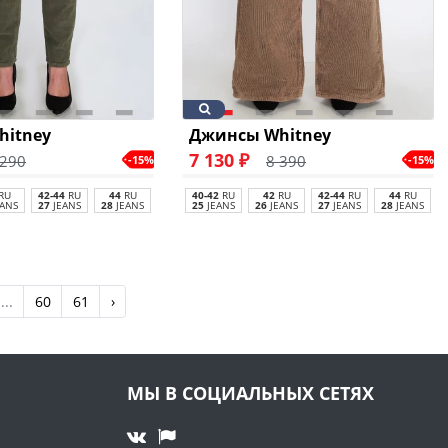
hitney
Джинсы Whitney
7 130 ₽
 290
8 390
-15%
-15%
RU
42-44
RU
44
RU
40-42
RU
42
RU
42-44
RU
44
RU
ANS
27
JEANS
28
JEANS
25
JEANS
26
JEANS
27
JEANS
28
JEANS
...
60
61
›
МЫ В СОЦИАЛЬНЫХ СЕТЯХ