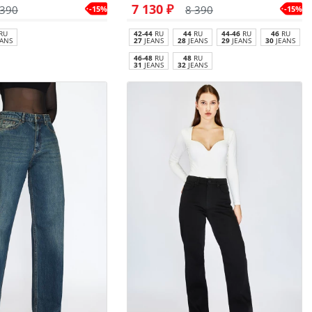
7 130 ₽
 390
8 390
-15%
-15%
RU
42-44
RU
44
RU
44-46
RU
46
RU
ANS
27
JEANS
28
JEANS
29
JEANS
30
JEANS
46-48
RU
48
RU
31
JEANS
32
JEANS