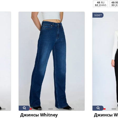
48
RU
48-5
32
JEANS
33
JE
size+
Джинсы Whitney
Джинсы W