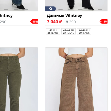
hitney
Джинсы Whitney
7 040 ₽
 290
8 290
-15%
-15%
42
RU
42-44
RU
44-46
RU
26
JEANS
27
JEANS
29
JEANS