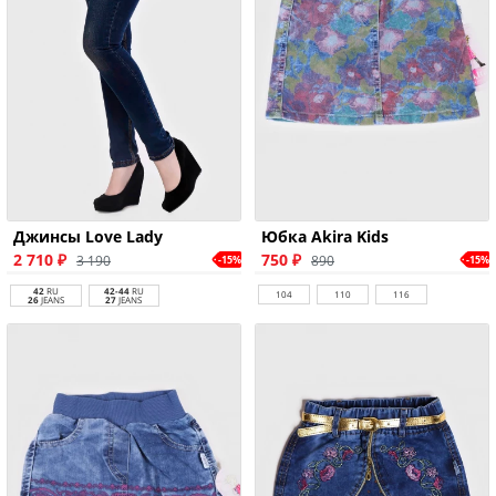
Джинсы Love Lady
Юбка Akira Kids
2 710 ₽
750 ₽
3 190
890
-15%
-15%
42
RU
42-44
RU
104
110
116
26
JEANS
27
JEANS