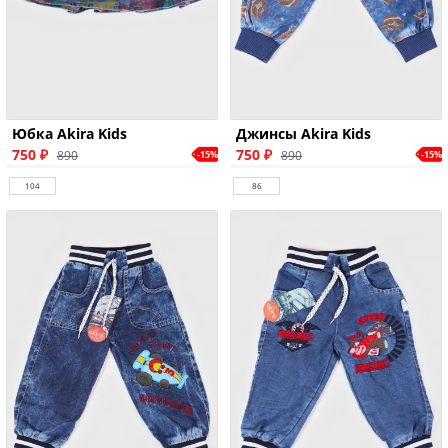
Юбка Akira Kids
Джинсы Akira Kids
750 ₽
750 ₽
890
890
-15%
-15%
104
86