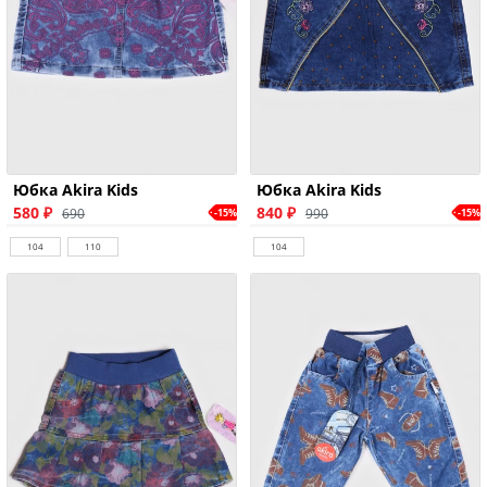
Юбка Akira Kids
Юбка Akira Kids
580 ₽
840 ₽
690
990
-15%
-15%
104
110
104