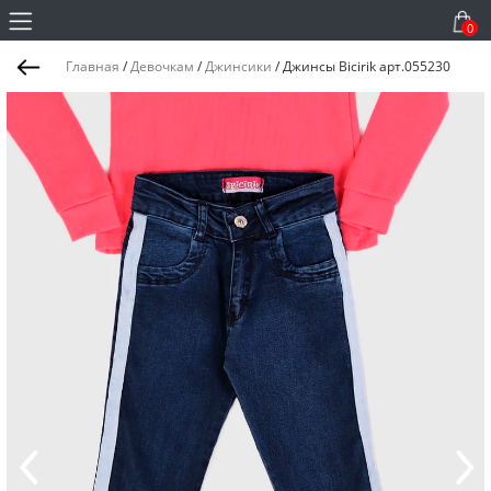
0
Главная
/
Девочкам
/
Джинсики
/
Джинсы Bicirik арт.055230