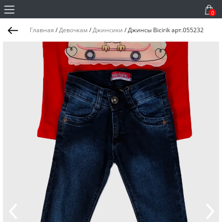
0
Главная
/
Девочкам
/
Джинсики
/
Джинсы Bicirik арт.055232