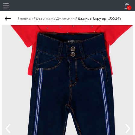
0
Главная
/
Девочкам
/
Джинсики
/
Джинсы Espy арт.055249