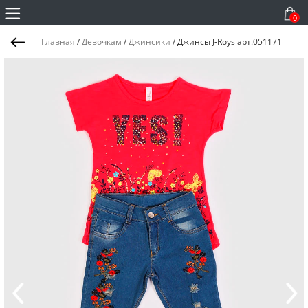
0
Главная
/
Девочкам
/
Джинсики
/
Джинсы J-Roys арт.051171