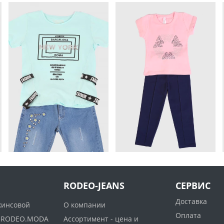
RODEO-JEANS
СЕРВИС
Доставка
жинсовой
О компании
Оплата
ww.RODEO.MODA
Ассортимент - цена и