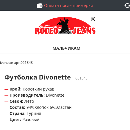
Оплата после примерки
МАЛЬЧИКАМ
ivonette арт.051343
Футболка Divonette
051343
Крой:
Короткий рукав
Производитель:
Divonette
Сезон:
Лето
Состав:
94%Хлопок 6%Эластан
Страна:
Турция
Цвет:
Розовый