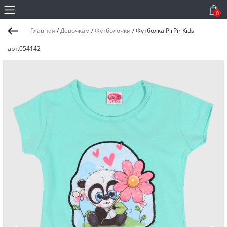
0
Главная
/
Девочкам
/
Футболочки
/
Футболка PirPir Kids
арт.054142