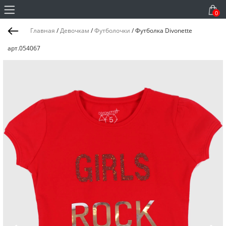
0
Главная
/
Девочкам
/
Футболочки
/
Футболка Divonette
арт.054067