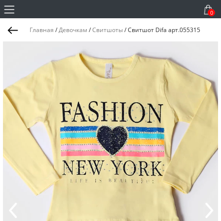
0
Главная
/
Девочкам
/
Свитшоты
/
Свитшот Difa арт.055315