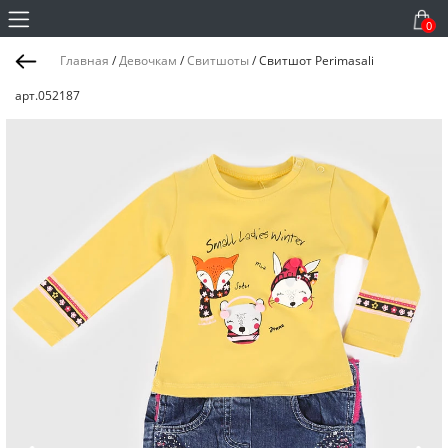
0
Главная
/
Девочкам
/
Свитшоты
/
Свитшот Perimasali
арт.052187