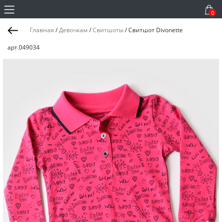
0
Главная
/
Девочкам
/
Свитшоты
/
Свитшот Divonette
арт.049034