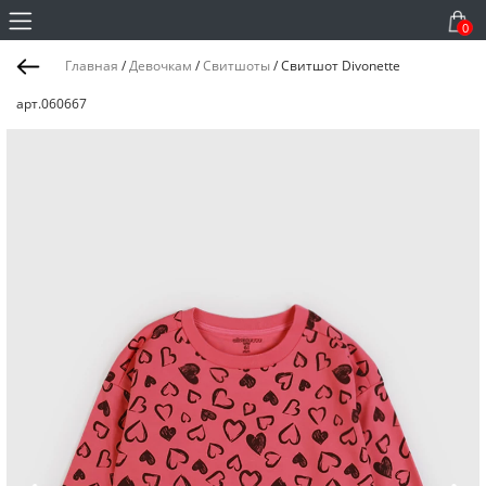
0
Главная
/
Девочкам
/
Свитшоты
/
Свитшот Divonette
арт.060667