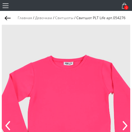
0
Главная
/
Девочкам
/
Свитшоты
/
Свитшот PLT Life арт.054276