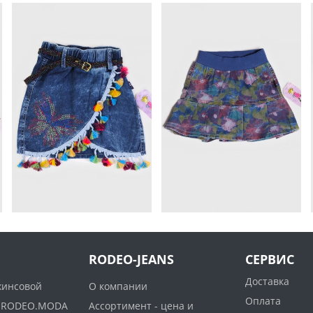
RODEO-JEANS
СЕРВИС
Доставка
жинсовой
О компании
Оплата
ww.RODEO.MODA
Ассортимент - цена и