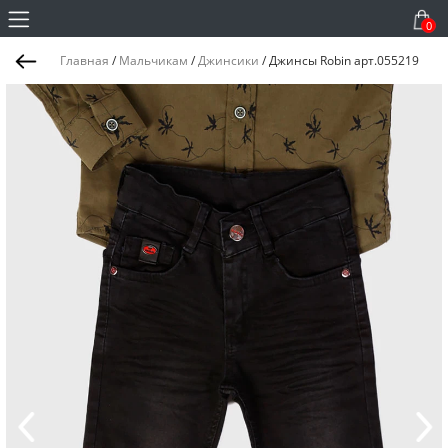
0
Главная
/
Мальчикам
/
Джинсики
/
Джинсы Robin арт.055219