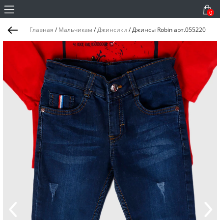
0
Главная
/
Мальчикам
/
Джинсики
/
Джинсы Robin арт.055220