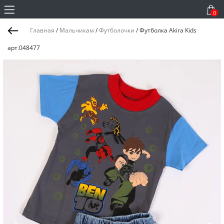
0
Главная
/
Мальчикам
/
Футболочки
/
Футболка Akira Kids
арт.048477