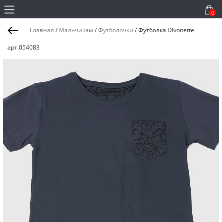
0
Главная
/
Мальчикам
/
Футболочки
/
Футболка Divonette
арт.054083