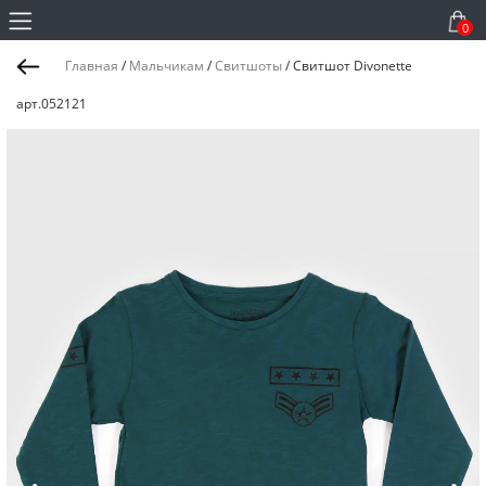
0
Главная
/
Мальчикам
/
Свитшоты
/
Свитшот Divonette
арт.052121